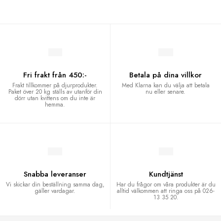
Fri frakt från 450:-
Betala på dina villkor
Frakt tillkommer på djurprodukter.
Med Klarna kan du välja att betala
Paket över 20 kg ställs av utanför din
nu eller senare.
dörr utan kvittens om du inte är
hemma.
Snabba leveranser
Kundtjänst
Vi skickar din beställning samma dag,
Har du frågor om våra produkter är du
gäller vardagar.
alltid välkommen att ringa oss på 026-
13 35 20.