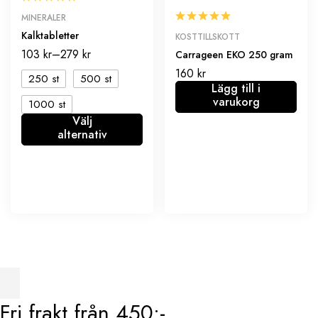
MINERALER
Kalktabletter
KOSTTILLSKOTT
103
kr
–
279
kr
Carrageen EKO 250 gram
160
kr
250 st
500 st
Lägg till i
varukorg
1000 st
Välj
alternativ
Fri frakt från 450:-