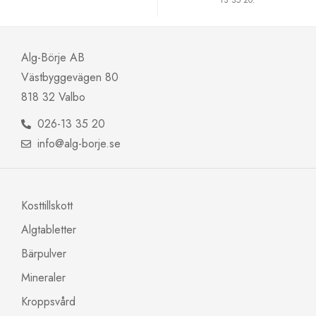
13 35 20.
Alg-Börje AB
Västbyggevägen 80
818 32 Valbo
026-13 35 20
info@alg-borje.se
Kosttillskott
Algtabletter
Bärpulver
Mineraler
Kroppsvård