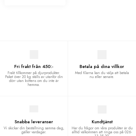
Fri frakt från 450:-
Betala på dina villkor
Frakt tillkommer på djurprodukter.
Med Klarna kan du välja att betala
Paket över 20 kg ställs av utanför din
nu eller senare.
dörr utan kvittens om du inte är
hemma.
Snabba leveranser
Kundtjänst
Vi skickar din beställning samma dag,
Har du frågor om våra produkter är du
gäller vardagar.
alltid välkommen att ringa oss på 026-