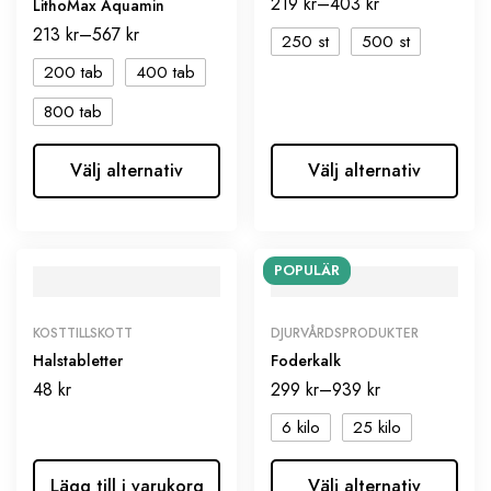
219
kr
–
403
kr
LithoMax Aquamin
213
kr
–
567
kr
250 st
500 st
200 tab
400 tab
800 tab
Välj alternativ
Välj alternativ
POPULÄR
KOSTTILLSKOTT
DJURVÅRDSPRODUKTER
Halstabletter
Foderkalk
48
kr
299
kr
–
939
kr
6 kilo
25 kilo
Lägg till i varukorg
Välj alternativ