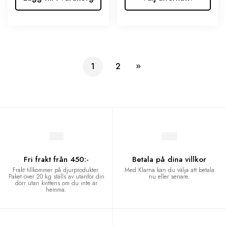
1
2
Fri frakt från 450:-
Betala på dina villkor
Frakt tillkommer på djurprodukter.
Med Klarna kan du välja att betala
Paket över 20 kg ställs av utanför din
nu eller senare.
dörr utan kvittens om du inte är
hemma.