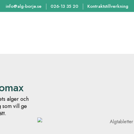
info@alg-borje.se
026-13 35 20
Kontraktstillverkning
homax
ets alger och
g som vill ge
tt.