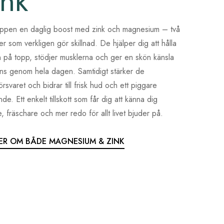
ink
ppen en daglig boost med zink och magnesium – två
er som verkligen gör skillnad. De hjälper dig att hålla
 på topp, stödjer musklerna och ger en skön känsla
ans genom hela dagen. Samtidigt stärker de
rsvaret och bidrar till frisk hud och ett piggare
de. Ett enkelt tillskott som får dig att känna dig
e, fräschare och mer redo för allt livet bjuder på.
ER OM BÅDE MAGNESIUM & ZINK