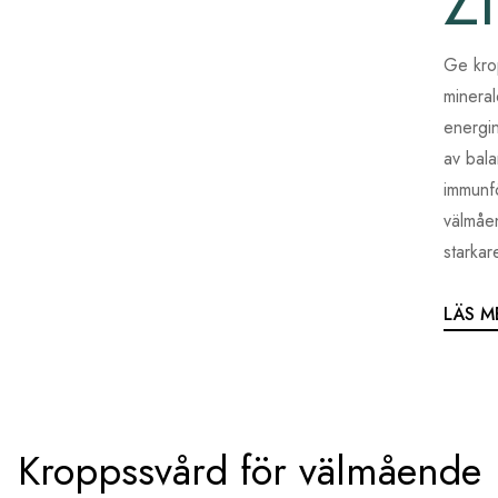
Z
Ge kro
mineral
energin
av bal
immunfö
välmåen
starkar
LÄS M
Kroppssvård för välmående