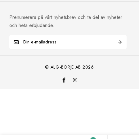
Prenumerera på vårt nyhetsbrev och ta del av nyheter
och heta erbjudande.
E
m
a
i
© ALG-BÖRJE AB 2026
l
*