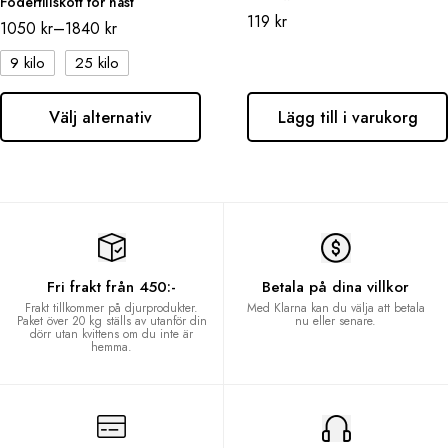
Fodertillskott för häst
119
kr
1050
kr
–
1840
kr
9 kilo
25 kilo
Välj alternativ
Lägg till i varukorg
Fri frakt från 450:-
Betala på dina villkor
Frakt tillkommer på djurprodukter.
Med Klarna kan du välja att betala
Paket över 20 kg ställs av utanför din
nu eller senare.
dörr utan kvittens om du inte är
hemma.