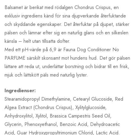
Balsamet är berikat med rödalgen Chondrus Crispus, en
exklusiv ingrediens känd för sina djupverkande återfuktande
och skyddande egenskaper. Det återfuktar på djupet, stärker
pälsen och lämnar efter sig en naturlig glans och en silkeslen
känsla – helt utan tillsatta dofter.
Med ett pH-värde på 6,9 är Fauna Dog Conditioner No
PARFUME särskilt skonsamt mot hundens hud. Det gör pälsen
lättare att reda ut, underlättar borstning och bidrar till en frisk,
mjuk och lättskött päls med naturlig lyster.
Ingredienser:
Stearamidopropyl Dimethylamine, Cetearyl Glucoside, Red
Algea Extract (Chondrus Crispus), Xylitylglucoside,
Anhydroxylitol, Xylitol, Brassica Campestris Seed Oil,
Glycerin, Phenoxyethanol, Benzoic Acid, Dehydroacetic
Acid, Guar Hydroxypropyltrimonium Chlorid, Lactic Acid.