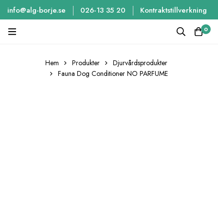
info@alg-borje.se
026-13 35 20
Kontraktstillverkning
0
Hem
Produkter
Djurvårdsprodukter
Fauna Dog Conditioner NO PARFUME