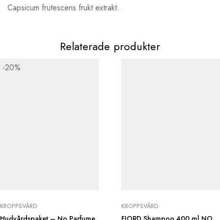
Capsicum frutescens frukt extrakt.
Relaterade produkter
-20%
KROPPSVÅRD
KROPPSVÅRD
Hudvårdspaket – No Parfume
FJORD Shampoo 400 ml NO