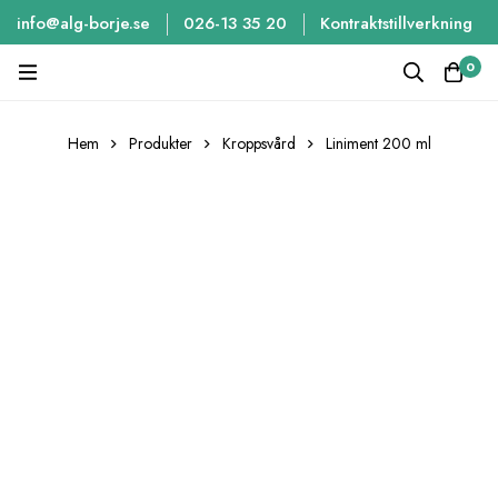
info@alg-borje.se
026-13 35 20
Kontraktstillverkning
0
Hem
Produkter
Kroppsvård
Liniment 200 ml