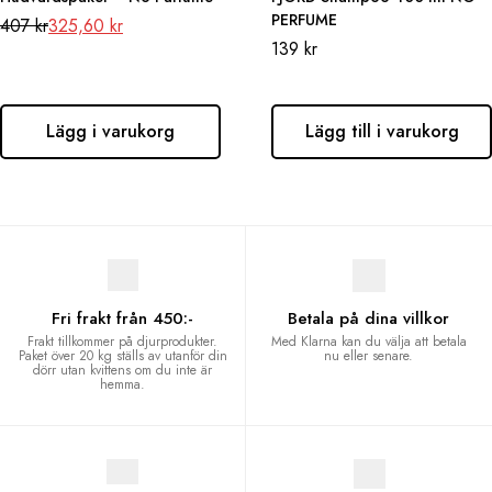
PERFUME
407
kr
325,60
kr
139
kr
Lägg i varukorg
Lägg till i varukorg
Fri frakt från 450:-
Betala på dina villkor
Frakt tillkommer på djurprodukter.
Med Klarna kan du välja att betala
Paket över 20 kg ställs av utanför din
nu eller senare.
dörr utan kvittens om du inte är
hemma.