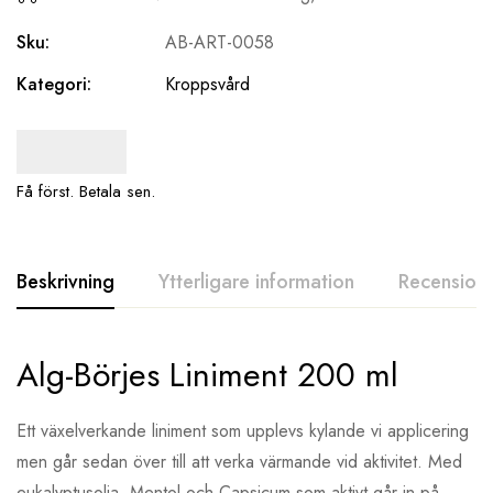
Sku:
AB-ART-0058
Kategori:
Kroppsvård
Få först. Betala sen.
Beskrivning
Ytterligare information
Recensione
Alg-Börjes Liniment 200 ml
Ett växelverkande liniment som upplevs kylande vi applicering
men går sedan över till att verka värmande vid aktivitet. Med
eukalyptusolja, Mentol och Capsicum som aktivt går in på