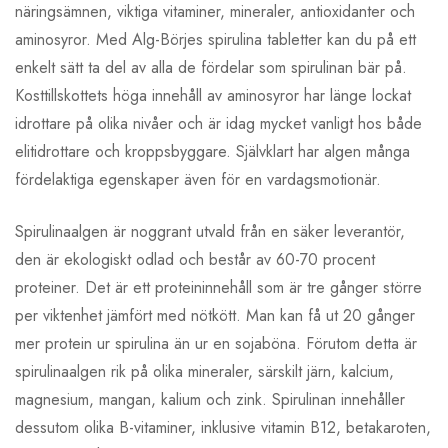
näringsämnen, viktiga vitaminer, mineraler, antioxidanter och
aminosyror. Med Alg-Börjes spirulina tabletter kan du på ett
enkelt sätt ta del av alla de fördelar som spirulinan bär på.
Kosttillskottets höga innehåll av aminosyror har länge lockat
idrottare på olika nivåer och är idag mycket vanligt hos både
elitidrottare och kroppsbyggare. Självklart har algen många
fördelaktiga egenskaper även för en vardagsmotionär.
Spirulinaalgen är noggrant utvald från en säker leverantör,
den är ekologiskt odlad och består av 60-70 procent
proteiner. Det är ett proteininnehåll som är tre gånger större
per viktenhet jämfört med nötkött. Man kan få ut 20 gånger
mer protein ur spirulina än ur en sojaböna. Förutom detta är
spirulinaalgen rik på olika mineraler, särskilt järn, kalcium,
magnesium, mangan, kalium och zink. Spirulinan innehåller
dessutom olika B-vitaminer, inklusive vitamin B12, betakaroten,