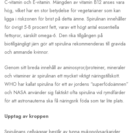
C-vitamin och E-vitamin. Mängden av vitamin B12 anses vara
hög, vilket har en stor betydelse för vegetarianer som kan
ligga i riskzonen för brist på detta ämne. Spirulinan innehåller
för övrigt 5-8 procent fett, varav ett högt antal essentiella
fettsyror, särskilt omega-6. Den rika tillgången på
biotillgängligt järn gör att spirulina rekommenderas till gravida
och ammande kvinnor.
Genom sitt breda innehåll av aminosyror/proteiner, mineraler
och vitaminer är spirulinan ett mycket viktigt näringstillskott.
WHO har kallat spirulina för ett av jordens “superfödoämnen”
och NASA använder sig faktiskt ofta spirulina vid rymdfärder
för att astronauterna ska få näringsrik föda som tar lite plats.
Upptag av kroppen
Spirulinans cellväggar består av tunna mukopolysackarider