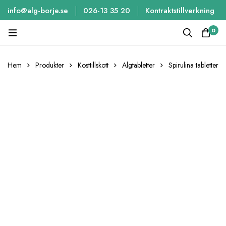
info@alg-borje.se
026-13 35 20
Kontraktstillverkning
0
Hem
Produkter
Kosttillskott
Algtabletter
Spirulina tabletter