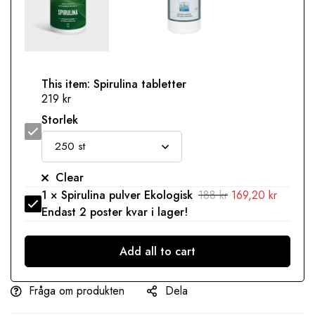
This item:
Spirulina tabletter
219
kr
Storlek
Spirulina
tabletter
Clear
1
×
Spirulina pulver Ekologisk
188
kr
169,20
kr
Spirulina
Endast
2
poster kvar i lager!
pulver
Ekologisk
Add all to cart
Fråga om produkten
Dela