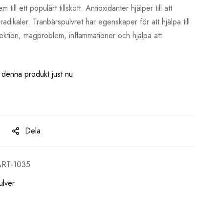
 till ett populärt tillskott.
Antioxidanter hjälper till att
 radikaler.
Tranbärspulvret har egenskaper för att hjälpa till
ektion, magproblem, inflammationer och hjälpa att
 denna produkt just nu
Dela
ART-1035
ulver