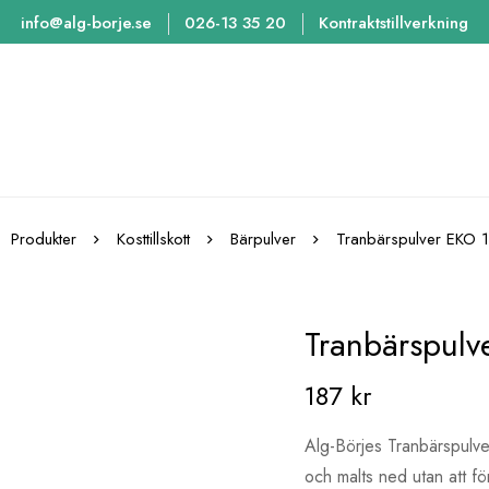
info@alg-borje.se
026-13 35 20
Kontraktstillverkning
Produkter
Kosttillskott
Bärpulver
Tranbärspulver EKO 
Tranbärspulv
187
kr
Alg-Börjes
Tranbärspulve
och malts ned
utan att f