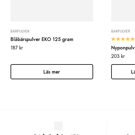
BÄRPULVER
BÄRPULVER
Blåbärspulver EKO 125 gram
187
kr
Nyponpulv
203
kr
Läs mer
L