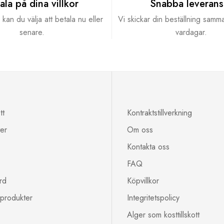
ala på dina villkor
Snabba leverans
kan du välja att betala nu eller
Vi skickar din beställning samm
senare.
vardagar.
tt
Kontraktstillverkning
ter
Om oss
Kontakta oss
FAQ
rd
Köpvillkor
produkter
Integritetspolicy
Alger som kosttillskott