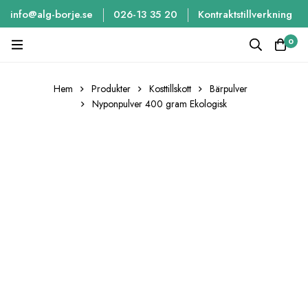
info@alg-borje.se
026-13 35 20
Kontraktstillverkning
0
Hem
Produkter
Kosttillskott
Bärpulver
Nyponpulver 400 gram Ekologisk