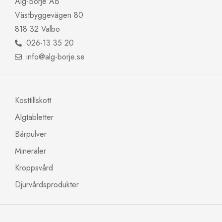
Alg-Börje AB
Västbyggevägen 80
818 32 Valbo
026-13 35 20
info@alg-borje.se
Kosttillskott
Algtabletter
Bärpulver
Mineraler
Kroppsvård
Djurvårdsprodukter