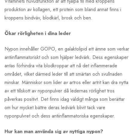
Vitaminets huvudfunktion är att hjälpa till med kroppens
produktion av kollagen, ett protein som bland annat finns i
kroppens bindväv, blodkärl, brosk och ben.
Ökar rörligheten i dina leder
Nypon innehåller GOPO, en galaktolipid ett ämne som verkar
antiinflammatoriskt och som hjälper ledvärk. Dess egenskaper
antas förhindra vita blodkroppar att nå det inflammerade
området, vilket därmed leder till att smärtan och svullnaden
minskar. Människor som lider av artros eller artrit kan dra nytta
av ett tillskott av nyponpulver då ledernas rörlighet tros
påverkas positivt. Det finns idag väldigt många som berättar
om hur mycket bättre deras ledvärk blivit tack vare
nyponpulvret och dess antiinflammatoriska egenskaper.
Hur kan man använda sig av nyttiga nypon?