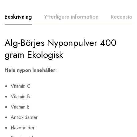
Beskrivning
Ytterligare information
Recensione
Alg-Börjes Nyponpulver 400
gram Ekologisk
Hela nypon innehåller:
Vitamin C
Vitamin B
Vitamin E
Antioxidanter
Flavonoider