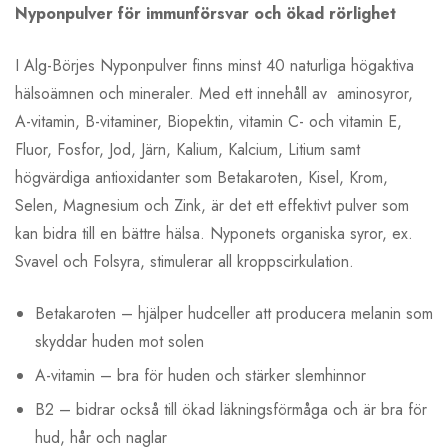
Nyponpulver för immunförsvar och ökad rörlighet
I Alg-Börjes Nyponpulver finns minst 40 naturliga högaktiva
hälsoämnen och mineraler. Med ett innehåll av aminosyror,
A-vitamin, B-vitaminer, Biopektin, vitamin C- och vitamin E,
Fluor, Fosfor, Jod, Järn, Kalium, Kalcium, Litium samt
högvärdiga antioxidanter som Betakaroten, Kisel, Krom,
Selen, Magnesium och Zink, är det ett effektivt pulver som
kan bidra till en bättre hälsa. Nyponets organiska syror, ex.
Svavel och Folsyra, stimulerar all kroppscirkulation.
Betakaroten – hjälper hudceller att producera melanin som
skyddar huden mot solen
A-vitamin – bra för huden och stärker slemhinnor
B2 – bidrar också till ökad läkningsförmåga och är bra för
hud, hår och naglar