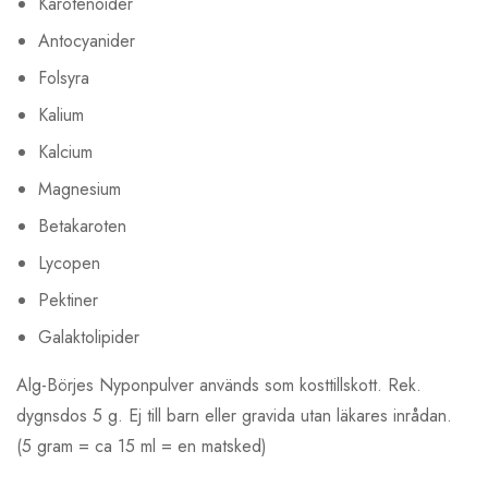
Karotenoider
Antocyanider
Folsyra
Kalium
Kalcium
Magnesium
Betakaroten
Lycopen
Pektiner
Galaktolipider
Alg-Börjes Nyponpulver används som kosttillskott. Rek.
dygnsdos 5 g. Ej till barn eller gravida utan läkares inrådan.
(5 gram = ca 15 ml = en matsked)