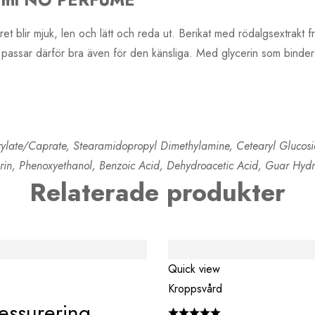
et blir mjuk, len och lätt och reda ut. Berikat med rödalgsextrakt 
assar därför bra även för den känsliga. Med glycerin som binder f
ylate/Caprate, Stearamidopropyl Dimethylamine, Cetearyl Glucoside
cerin, Phenoxyethanol, Benzoic Acid, Dehydroacetic Acid, Guar Hydr
Relaterade produkter
Quick view
Kroppsvård
essurering