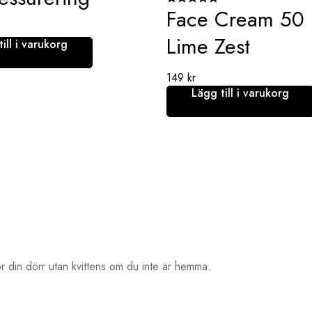
Face Cream 50 
Lime Zest
ill i varukorg
149
kr
Lägg till i varukorg
ör din dörr utan kvittens om du inte är hemma.