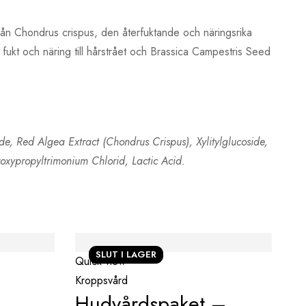
från Chondrus crispus, den återfuktande och näringsrika
ukt och näring till hårstrået och Brassica Campestris Seed
, Red Algea Extract (Chondrus Crispus), Xylitylglucoside,
oxypropyltrimonium Chlorid, Lactic Acid.
SLUT I LAGER
Quick view
Kroppsvård
Hudvårdspaket –