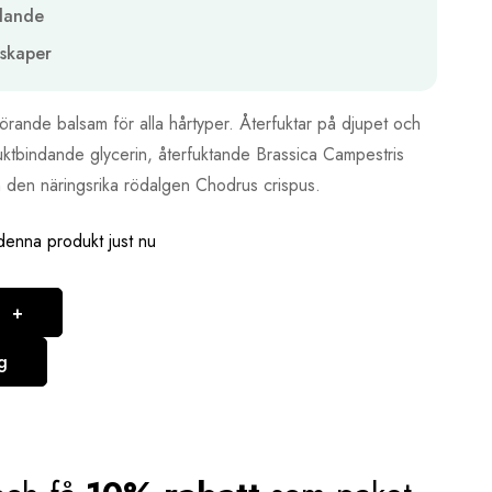
dande
skaper
örande balsam för alla hårtyper. Återfuktar på djupet och
uktbindande glycerin, återfuktande Brassica Campestris
n den näringsrika rödalgen Chodrus crispus.
denna produkt just nu
+
g