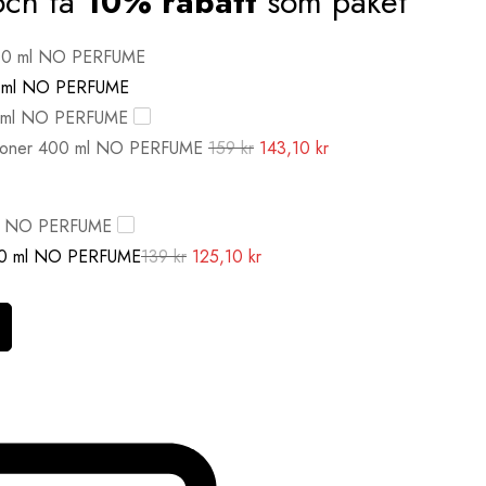
och få
10% rabatt
som paket
0 ml NO PERFUME
ioner 400 ml NO PERFUME
159
kr
143,10
kr
l NO PERFUME
0 ml NO PERFUME
139
kr
125,10
kr