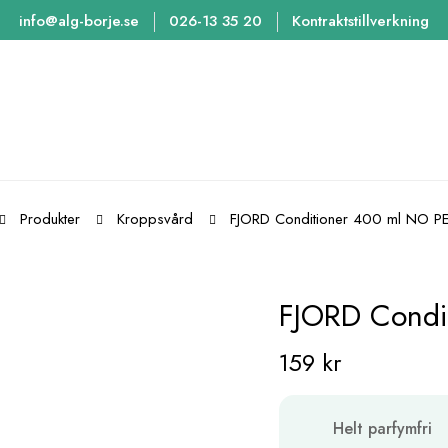
info@alg-borje.se
026-13 35 20
Kontraktstillverkning
Produkter
Kroppsvård
FJORD Conditioner 400 ml NO 
FJORD Condi
159
kr
Helt parfymfri