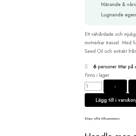
Närande & vår
Lugnande egen
Ett välvårdade och mjukg
motverkar trassel. Med f
Seed Oil och extrakt frå
6
personer tittar på 
Finns i lager
-
Lägg till i varukor
Köps ofta tillsammans