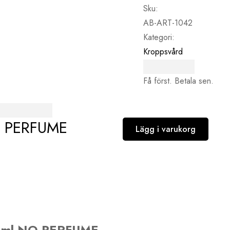
Sku:
AB-ART-1042
Kategori:
Kroppsvård
Få först. Betala sen.
O PERFUME
Lägg i varukorg
0 ml NO PERFUME